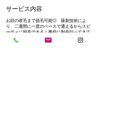
サービス内容
お顔の産毛まで脱毛可能◎ 最新技術によ
り、二週間に一度のペースで通えるからスピ
ーディに脱毛できる！事前に剃毛行ってきて
ください。シェービング代は別途＋500円に
なります。
連絡先
日本千葉県松戸市本町２０−１
​お問い合わせ｜メール：
malae.matsudo@gmail.com
｜TEL：047-331-2223（予約専用）｜日本千葉県松戸
市本町