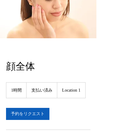
顔全体
支
払
1時間
1
支払い済み
Location 1
い
時
済
み
予約をリクエスト