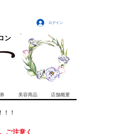
ログイン
ロン
券
美容商品
店舗概要
！！！
。ご注意く