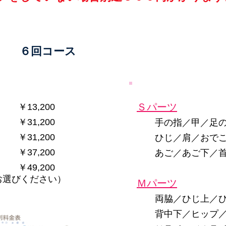
６回コース
Ｓパーツ
￥13,200
￥1
￥31,200
手の指／甲／足の
￥31,200
ひじ
／肩／
おで
￥37,200
あご／あご下／
￥49,200
らお選びください）
Ｍパーツ
￥2
両脇／ひじ上／ひ
背中下／ヒップ／