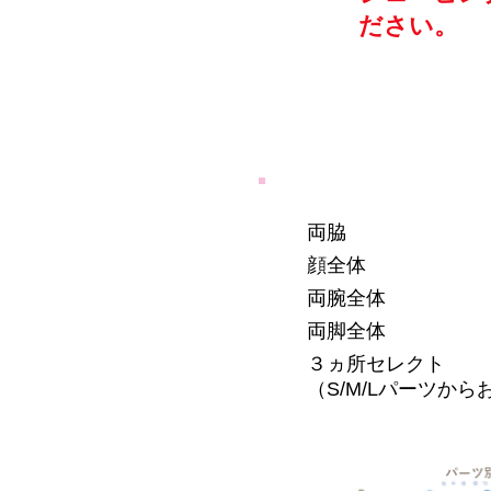
ださい。
両脇
顔全体
両腕全体
両脚全体
３
ヵ所セレクト
（S/M/Lパーツか