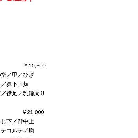
0,500
指／甲／ひざ
こ／鼻下／頬
首／襟足／乳輪周り
1,000
じ下／背中上
デコルテ／胸