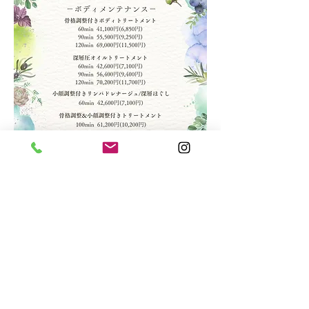
​お問い合わせ｜メール：
malae.matsudo@gmail.com
｜TEL：047-331-2223（予約専用）｜日本千葉県松戸
市本町
© 2023 by The Health Spa. （著作権表示の例）
Wix.comで作成したホームページです。