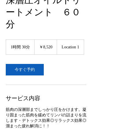
深層圧オイルトリ
ートメント ６０
分
8,520
円
1時間 30分
1
￥8,520
Location 1
時
3
0
分
今すぐ予約
サービス内容
筋肉の深層部までしっかり圧をかけます。凝
り固まった筋肉を緩めてリンパの詰まりを流
します・デトックス効果◎リラックス効果◎
溜まった疲れ解消に！！