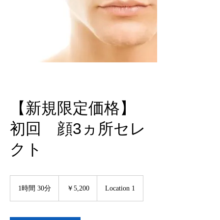
【新規限定価格】
初回 顔3ヵ所セレ
クト
5,200
円
1時間 30分
1
￥5,200
Location 1
時
3
0