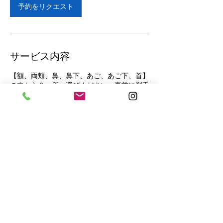
分
予約をリクエスト
サービス内容
【額、両頬、鼻、鼻下、あご、あご下、首】
の中から３ヵ所お選びください。事前に剃毛
行ってきてください。【髭剃りは必ず行って
ください、髭以外のシェービング代は別途
+1000円になります】
連絡先
日本千葉県松戸市本町２０−１