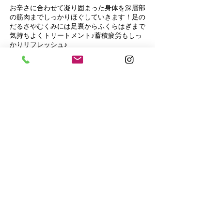
お辛さに合わせて凝り固まった身体を深層部
の筋肉までしっかりほぐしていきます！足の
だるさやむくみには足裏からふくらはぎまで
気持ちよくトリートメント♪蓄積疲労もしっ
かりリフレッシュ♪
連絡先
日本千葉県松戸市本町２０−１
+ 0473312223
malae.matsudo@gmail.com
​お問い合わせ｜メール：
malae.matsudo@gmail.com
｜TEL：047-331-2223（予約専用）｜日本千葉県松戸
市本町