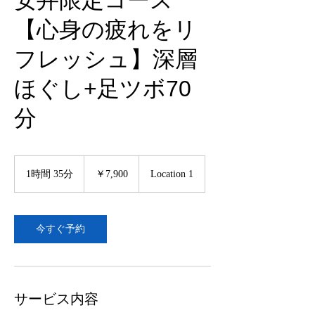
安井限定コース
【心身の疲れをリ
フレッシュ】深層
ほぐし+足ツボ70
分
7,900
円
1時間 35分
1
￥7,900
Location 1
時
3
5
分
今すぐ予約
サービス内容