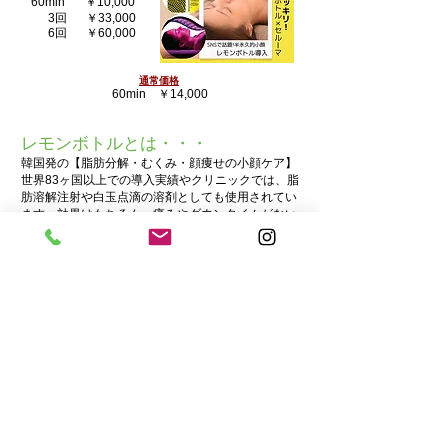
60min
￥10,000
3回
￥33,000
6回
​￥
60,000
通常価格
60min ￥14,000
レモンボトルとは・・・
韓国発の【脂肪分解・むくみ・顔痩せの小顔ケア】
世界83ヶ国以上での導入実績やクリニックでは、脂
肪溶解注射や白玉点滴の溶剤としても使用されてい
ます。効果はもちろん、痛みやダウンタイムがない
ことも人気の溶剤です。植物性由来の成分で肌に優
しくリバウンドもしにくく、ゴールが見える顔痩せ
メニューです。
​Malaeでは、レモンボトル導入以外にも結果出しに
こだわりEMSや光セラピー、排出のサポートを高め
てくれる足ツボを組み合わせておこないます。
​お問い合わせ｜メール：
malae.matsudo@gmail.com
｜TEL：047-331-2223（予約専用）｜日本千葉県松戸
市本町
© 2023 by The Health Spa. （著作権表示の例）