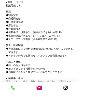
●連休・土日OK
相談可能です。
待遇
◆制服貸与
◆交通費支給
◆社会保険完備
◆厚生年金
◆社員割引き
◆店長手当、役職手当、講師手当でさらに給与UP♪
◆毎月の達成手当あり♪（ノルマはありません！）
◆ステップアップ制度（頑張り次第で給与UP）
教育・研修制度
◆専任講師による無料研修制度(未経験の方も安心してデビュ
ーできます。)
◆ベテランの方でも新たなスキルアップが見込めます♪
求める人材像
◆向上心をお持ちの方
◆ホスピタリティ精神をお持ちの方
◆お客様に合わせた愛想のいいおもてなしができる
応募資格・条件
応募にあたり、経験、資格、年齢(19歳以上）、学歴などの
条件はございません。
応募方法・応募後の流れ
電話、又はメールにて応募＝＞書類選考＝＞面接＝＞採用
​応募先はこちら