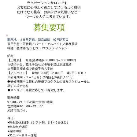
ラクゼーションサロンです。
お客様に心地よく過ごして頂けるよう技術
だけでなく接客、お声掛けや気遣いなど一
つ一つを大切に考えています。
募集要項
勤務地：ＪＲ常磐線、新京成線 松戸駅西口
雇用形態：正社員／パート・アルバイト／業務委託
職種：整体師/セラピスト/エステティシャン
給与
【正社員】 月給(基本給)200,000円～350,000円
☆技術手当、指名手当など各種手当は別途支給
☆月間目標達成で達成手当も支給
【アルバイト】 時給1,200円～2,000円 週2日～ＯＫ！
※研修期間（１～3ヵ月）の場合は時給1,140円
◆研修期間中は弊社の研修プログラムの日程スケジュールに
準ずる場合あり
◆キャリア・経験に応じて+αを致します。
勤務時間
9：30～21：00の間で実働8時間
営業時間10：00～21：00
相談可能です。
休日
●完全週休2日制（シフト制、月8～9日休み）
●年末年始休暇
●有給休暇
●アニバーサリー休暇