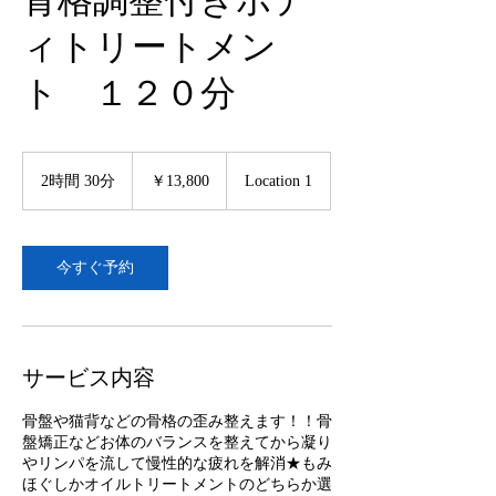
骨格調整付きボデ
ィトリートメン
ト １２０分
13,800
円
2時間 30分
2
￥13,800
Location 1
時
間
3
0
今すぐ予約
分
サービス内容
骨盤や猫背などの骨格の歪み整えます！！骨
盤矯正などお体のバランスを整えてから凝り
やリンパを流して慢性的な疲れを解消★もみ
ほぐしかオイルトリートメントのどちらか選