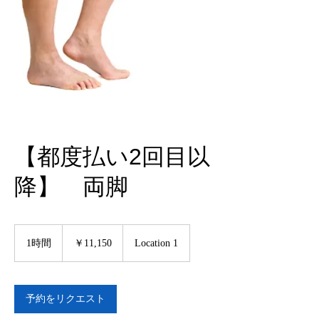
【都度払い2回目以
降】 両脚
11,150
円
1時間
1
￥11,150
Location 1
時
予約をリクエスト