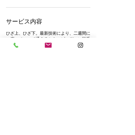
サービス内容
ひざ上、ひざ下。最新技術により、二週間に
一度のペースで通えるからスピーディに脱毛
できる！事前に剃毛行ってきてください。シ
ェービング代は別途＋1000円になります。
連絡先
日本千葉県松戸市本町２０−１
​お問い合わせ｜メール：
malae.matsudo@gmail.com
｜TEL：047-331-2223（予約専用）｜日本千葉県松戸