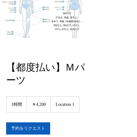
【都度払い】Ｍパ
ーツ
4,200
円
1時間
1
￥4,200
Location 1
時
予約をリクエスト