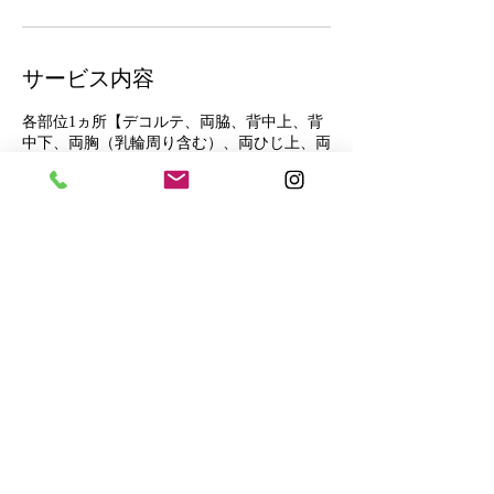
サービス内容
各部位1ヵ所【デコルテ、両脇、背中上、背
中下、両胸（乳輪周り含む）、両ひじ上、両
ひじ下、Vライン、Iライン、Oライン、左右
ヒップ】からお選びください。シェービング
は+500円になります。
連絡先
日本千葉県松戸市本町２０−１