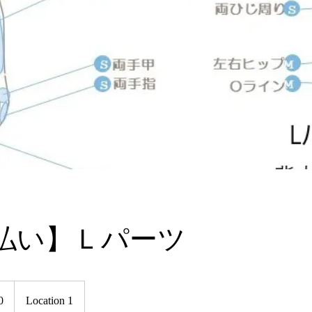
払い】Ｌパーツ
0
Location 1