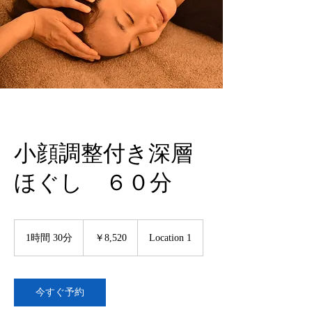
小顔調整付き深層
ほぐし ６０分
8,520
円
1時間 30分
1
￥8,520
Location 1
時
3
0
分
今すぐ予約