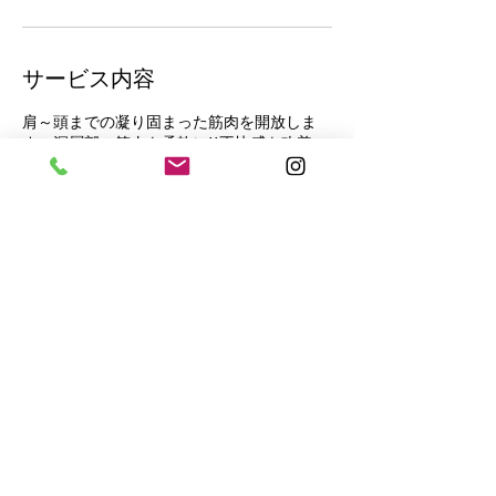
サービス内容
肩～頭までの凝り固まった筋肉を開放しま
す。深層部の筋肉を柔軟に!!不快感を改善。
フェイスラインのバランスも整う。（メイク
がおちません）
連絡先
日本千葉県松戸市本町２０−１
​お問い合わせ｜メール：
malae.matsudo@gmail.com
｜TEL：047-331-2223（予約専用）｜日本千葉県松戸