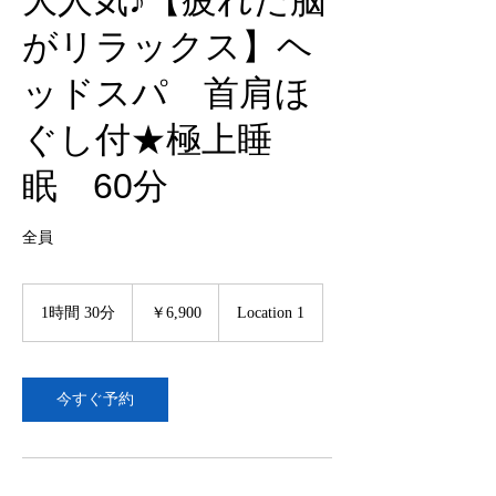
大人気♪【疲れた脳
がリラックス】ヘ
ッドスパ 首肩ほ
ぐし付★極上睡
眠 60分
全員
6,900
円
1時間 30分
1
￥6,900
Location 1
時
3
0
分
今すぐ予約